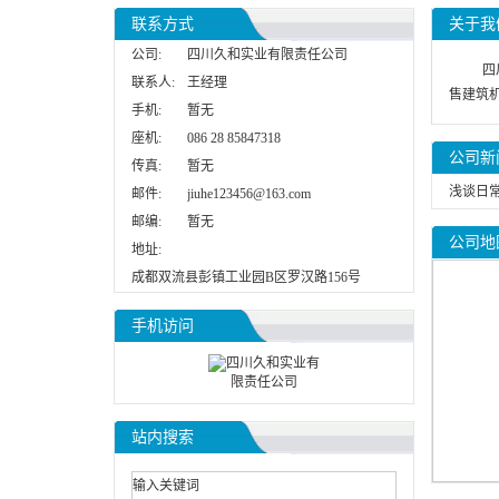
联系方式
关于我
公司:
四川久和实业有限责任公司
四
联系人:
王经理
售建筑机
手机:
暂无
座机:
086 28 85847318
公司新
传真:
暂无
浅谈日
邮件:
jiuhe123456@163.com
邮编:
暂无
公司地
地址:
成都双流县彭镇工业园B区罗汉路156号
手机访问
站内搜索