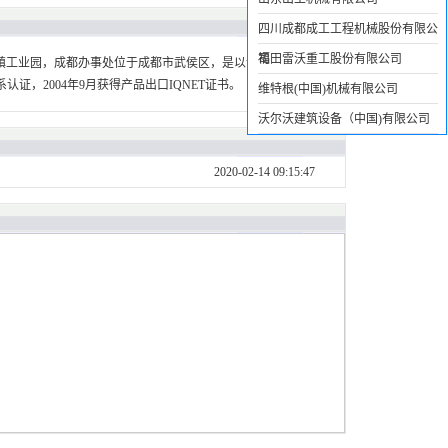
四川成都成工工程机械股份有限公
司
福田雷沃重工股份有限公司
镇工业园，成都办事处位于成都市武侯区，是以设计、生产、销
系认证，2004年9月获得产品出口IQNET证书。
维特根(中国)机械有限公司
沃尔沃建筑设备（中国)有限公司
2020-02-14 09:15:47