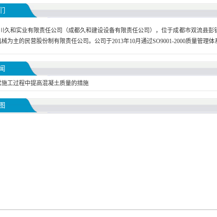
们
川久和实业有限责任公司（成都久和建设设备有限责任公司），位于成都市双流县彭
械为主的民营股份制有限责任公司。公司于2013年10月通过SO9001-2000质量管理体
闻
常施工过程中提高混凝土质量的措施
图